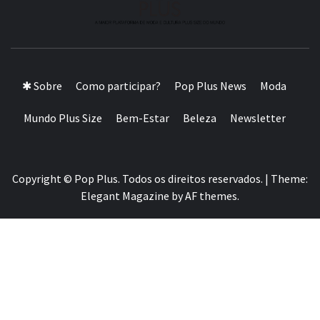
A MAIOR PLATAFORMA DE MODA E CULTURA PLUS
SIZE DA AMÉRICA LATINA
✱ Sobre
Como participar?
Pop Plus News
Moda
Mundo Plus Size
Bem-Estar
Beleza
Newsletter
Copyright © Pop Plus. Todos os direitos reservados.
|
Theme:
Elegant Magazine
by
AF themes
.