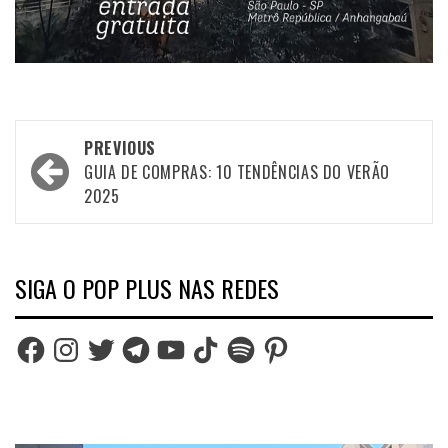
Post
PREVIOUS
navigation
GUIA DE COMPRAS: 10 TENDÊNCIAS DO VERÃO
2025
SIGA O POP PLUS NAS REDES
Facebook
Instagram
Twitter
Telegram
YouTube
TikTok
Spotify
Pinterest