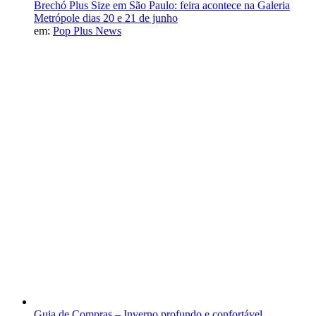
Brechó Plus Size em São Paulo: feira acontece na Galeria
Metrópole dias 20 e 21 de junho
em:
Pop Plus News
Guia de Compras – Inverno profundo e confortável