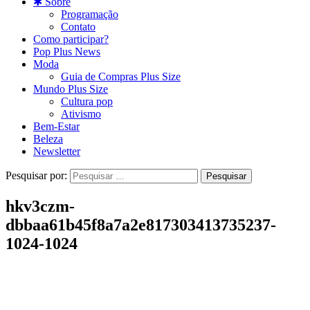
✱ Sobre
Programação
Contato
Como participar?
Pop Plus News
Moda
Guia de Compras Plus Size
Mundo Plus Size
Cultura pop
Ativismo
Bem-Estar
Beleza
Newsletter
Pesquisar por:
hkv3czm-
dbbaa61b45f8a7a2e817303413735237-
1024-1024