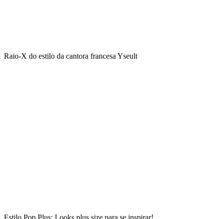
Raio-X do estilo da cantora francesa Yseult
Estilo Pop Plus: Looks plus size para se inspirar!