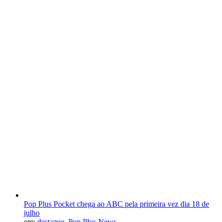
Pop Plus Pocket chega ao ABC pela primeira vez dia 18 de
julho
em:
destaque
,
Pop Plus News