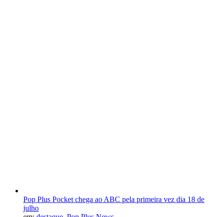
Pop Plus Pocket chega ao ABC pela primeira vez dia 18 de
julho
em:
destaque
,
Pop Plus News