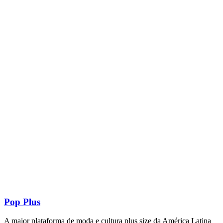
Pop Plus
A maior plataforma de moda e cultura plus size da América Latina