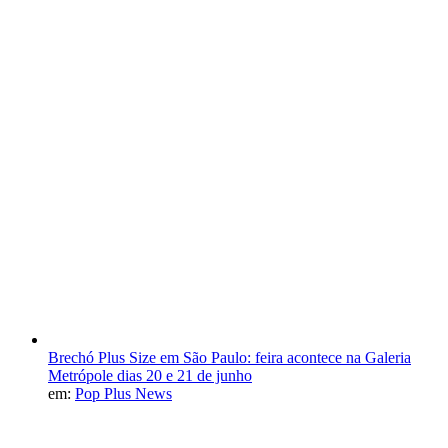
Brechó Plus Size em São Paulo: feira acontece na Galeria
Metrópole dias 20 e 21 de junho
em:
Pop Plus News