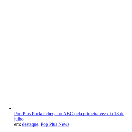
Pop Plus Pocket chega ao ABC pela primeira vez dia 18 de
julho
em:
destaque
,
Pop Plus News