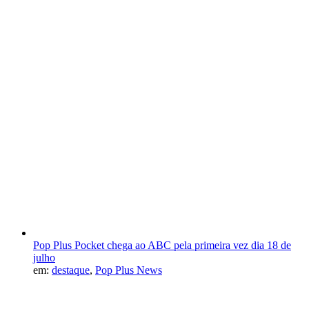
Pop Plus Pocket chega ao ABC pela primeira vez dia 18 de
julho
em:
destaque
,
Pop Plus News