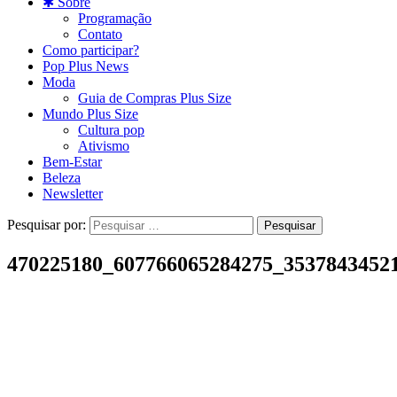
✱ Sobre
Programação
Contato
Como participar?
Pop Plus News
Moda
Guia de Compras Plus Size
Mundo Plus Size
Cultura pop
Ativismo
Bem-Estar
Beleza
Newsletter
Pesquisar por:
470225180_607766065284275_3537843452