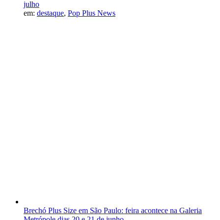
julho
em:
destaque
,
Pop Plus News
Brechó Plus Size em São Paulo: feira acontece na Galeria
Metrópole dias 20 e 21 de junho