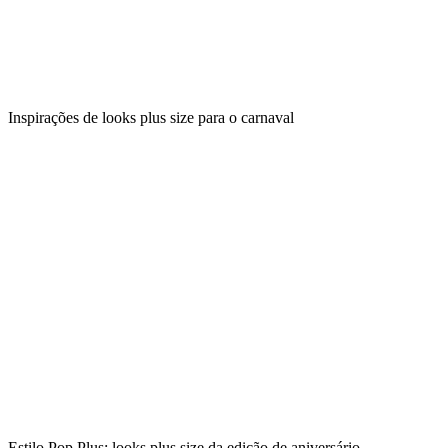
Inspirações de looks plus size para o carnaval
Estilo Pop Plus: looks plus size da edição de aniversário