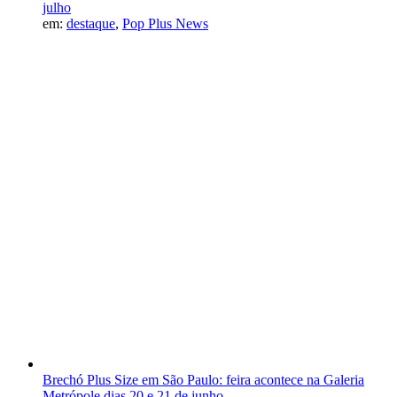
julho
em:
destaque
,
Pop Plus News
Brechó Plus Size em São Paulo: feira acontece na Galeria
Metrópole dias 20 e 21 de junho