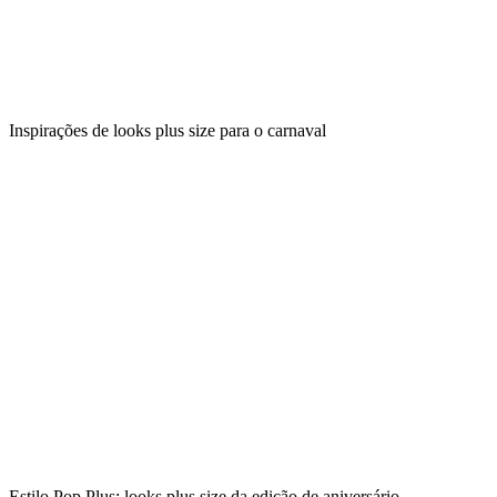
Inspirações de looks plus size para o carnaval
Estilo Pop Plus: looks plus size da edição de aniversário