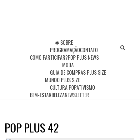
Skip
to
POP PLUS
content
A MAIOR PLATAFORMA DE MODA E CULTURA PLUS
SIZE DA AMÉRICA LATINA
✱ SOBRE
PROGRAMAÇÃO
CONTATO
COMO PARTICIPAR?
POP PLUS NEWS
MODA
GUIA DE COMPRAS PLUS SIZE
MUNDO PLUS SIZE
CULTURA POP
ATIVISMO
BEM-ESTAR
BELEZA
NEWSLETTER
POP PLUS 42