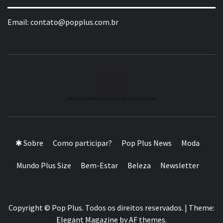
Email:
contato@popplus.com.br
A MAIOR PLATAFORMA DE MODA E CULTURA PLUS
SIZE DA AMÉRICA LATINA
✱ Sobre
Como participar?
Pop Plus News
Moda
Mundo Plus Size
Bem-Estar
Beleza
Newsletter
Copyright © Pop Plus. Todos os direitos reservados.
|
Theme:
Elegant Magazine
by
AF themes
.