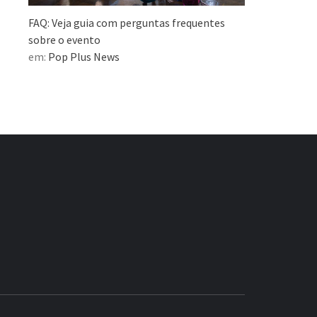
FAQ: Veja guia com perguntas frequentes
sobre o evento
em:
Pop Plus News