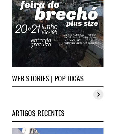
WEB STORIES | POP DICAS
Inspirações de looks
Estilo Pop Plus:
plus size para o
looks plus size da
carnaval
edição de
aniversário
ARTIGOS RECENTES