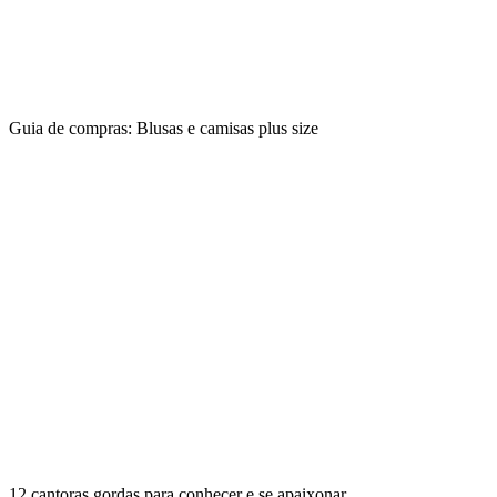
Guia de compras: Blusas e camisas plus size
12 cantoras gordas para conhecer e se apaixonar