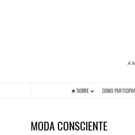
Skip
to
content
A MAIOR PLATAFORMA DE MODA E CUL
✱ SOBRE
COMO PARTICIPA
MODA CONSCIENTE