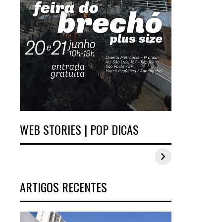
WEB STORIES | POP DICAS
Inspirações de looks
Estilo Pop Plus:
plus size para o
looks plus size da
carnaval
edição de
aniversário
ARTIGOS RECENTES