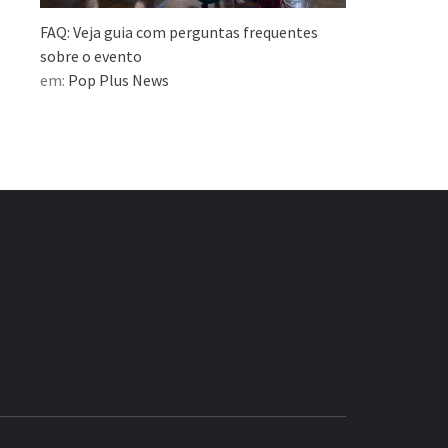
FAQ: Veja guia com perguntas frequentes
sobre o evento
em:
Pop Plus News