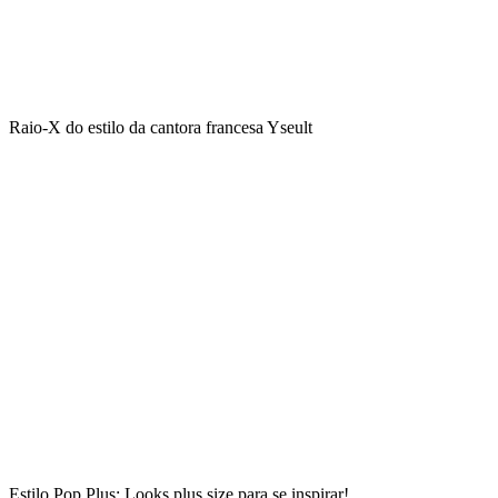
Raio-X do estilo da cantora francesa Yseult
Estilo Pop Plus: Looks plus size para se inspirar!