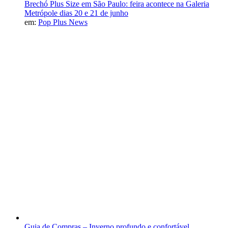
Brechó Plus Size em São Paulo: feira acontece na Galeria
Metrópole dias 20 e 21 de junho
em:
Pop Plus News
Guia de Compras – Inverno profundo e confortável