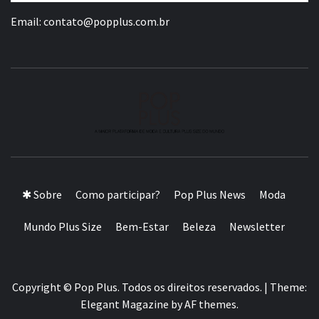
Email:
contato@popplus.com.br
A MAIOR PLATAFORMA DE MODA E CULTURA PLUS
SIZE DA AMÉRICA LATINA
✱ Sobre
Como participar?
Pop Plus News
Moda
Mundo Plus Size
Bem-Estar
Beleza
Newsletter
Copyright © Pop Plus. Todos os direitos reservados.
|
Theme:
Elegant Magazine
by
AF themes
.