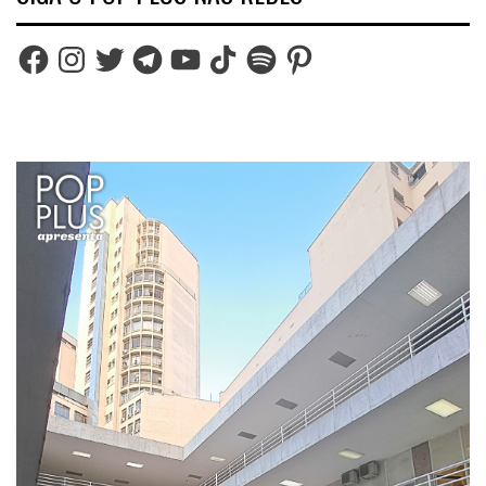
Facebook
Instagram
Twitter
Telegram
YouTube
TikTok
Spotify
Pinterest