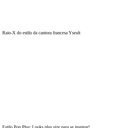
Raio-X do estilo da cantora francesa Yseult
Estilo Pop Plus: Looks plus size para se inspirar!