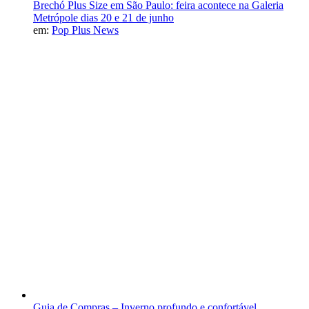
Brechó Plus Size em São Paulo: feira acontece na Galeria
Metrópole dias 20 e 21 de junho
em:
Pop Plus News
Guia de Compras – Inverno profundo e confortável