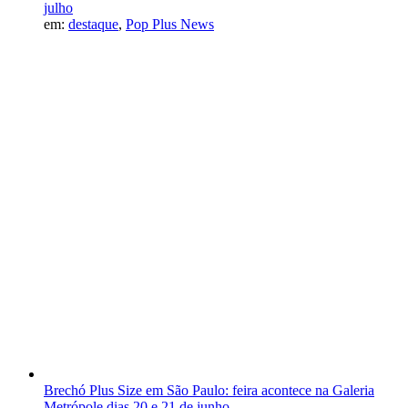
julho
em:
destaque
,
Pop Plus News
Brechó Plus Size em São Paulo: feira acontece na Galeria
Metrópole dias 20 e 21 de junho