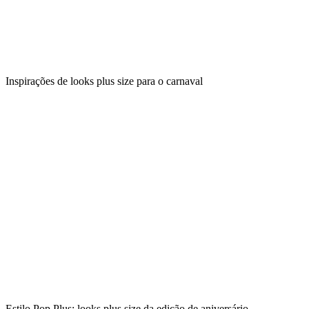
Inspirações de looks plus size para o carnaval
Estilo Pop Plus: looks plus size da edição de aniversário