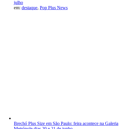
julho
em:
destaque
,
Pop Plus News
Brechó Plus Size em São Paulo: feira acontece na Galeria
Metrópole dias 20 e 21 de junho