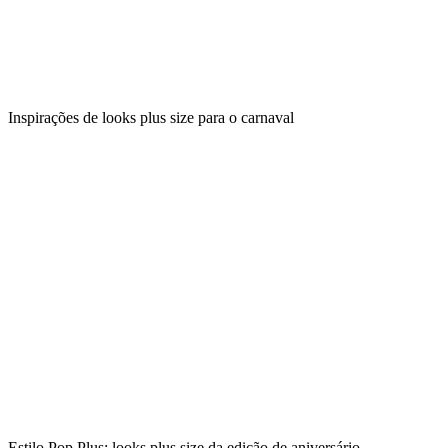
Inspirações de looks plus size para o carnaval
Estilo Pop Plus: looks plus size da edição de aniversário