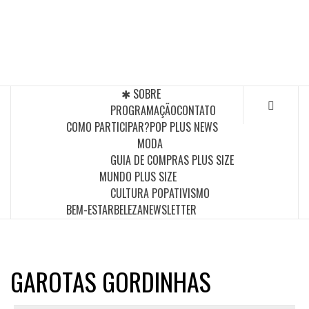
Skip
to
POP PLUS
content
A MAIOR PLATAFORMA DE MODA E CULTURA PLUS
SIZE DA AMÉRICA LATINA
✱ SOBRE
PROGRAMAÇÃO
CONTATO
COMO PARTICIPAR?
POP PLUS NEWS
MODA
GUIA DE COMPRAS PLUS SIZE
MUNDO PLUS SIZE
CULTURA POP
ATIVISMO
BEM-ESTAR
BELEZA
NEWSLETTER
GAROTAS GORDINHAS