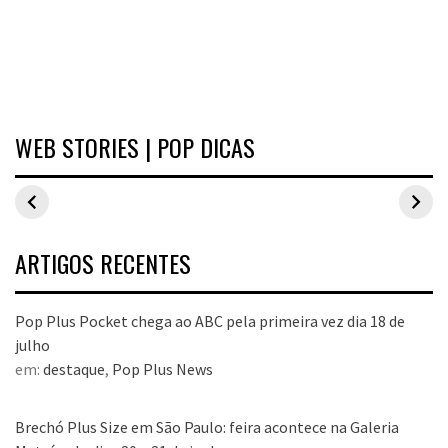
WEB STORIES | POP DICAS
Inspirações de
Estilo Pop Plus:
Hits de vend
looks plus size
looks plus size
As peças qu
para o carnaval
da edição de
fizeram suce
aniversário
no Pop Plus 
dezembro
ARTIGOS RECENTES
Pop Plus Pocket chega ao ABC pela primeira vez dia 18 de
julho
em:
destaque
,
Pop Plus News
Brechó Plus Size em São Paulo: feira acontece na Galeria