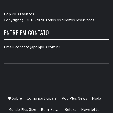
Pop Plus Eventos
Copyright @ 2016-2020. Todos os direitos reservados
ENTRE EM CONTATO
Email:
contato@popplus.com.br
POP PLUS
A MAIOR PLATAFORMA DE MODA E CULTURA PLUS
SIZE DA AMÉRICA LATINA
✱ Sobre
Como participar?
Pop Plus News
Moda
Mundo Plus Size
Bem-Estar
Beleza
Newsletter