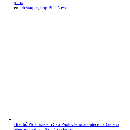
julho
em:
destaque
,
Pop Plus News
Brechó Plus Size em São Paulo: feira acontece na Galeria
Metrópole dias 20 e 21 de junho