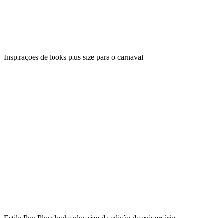
Inspirações de looks plus size para o carnaval
Estilo Pop Plus: looks plus size da edição de aniversário