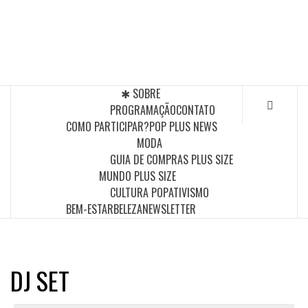
Skip
to
POP PLUS
content
A MAIOR PLATAFORMA DE MODA E CULTURA PLUS
SIZE DA AMÉRICA LATINA
✱ SOBRE
PROGRAMAÇÃO
CONTATO
COMO PARTICIPAR?
POP PLUS NEWS
MODA
GUIA DE COMPRAS PLUS SIZE
MUNDO PLUS SIZE
CULTURA POP
ATIVISMO
BEM-ESTAR
BELEZA
NEWSLETTER
DJ SET