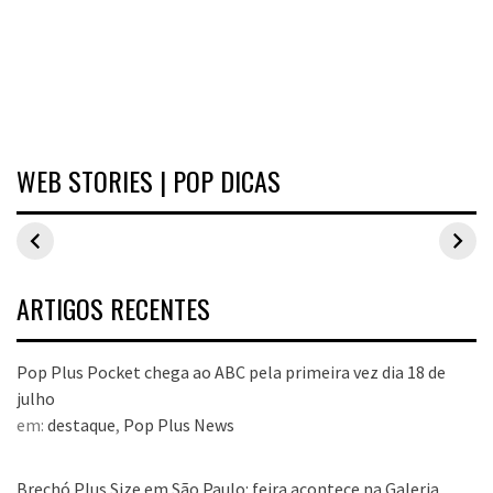
WEB STORIES | POP DICAS
Inspirações de
Estilo Pop Plus:
Hits de vend
looks plus size
looks plus size
As peças qu
para o carnaval
da edição de
fizeram suce
aniversário
no Pop Plus 
dezembro
ARTIGOS RECENTES
Pop Plus Pocket chega ao ABC pela primeira vez dia 18 de
julho
em:
destaque
,
Pop Plus News
Brechó Plus Size em São Paulo: feira acontece na Galeria