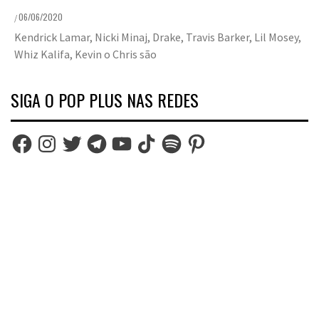
06/06/2020
/
Kendrick Lamar, Nicki Minaj, Drake, Travis Barker, Lil Mosey,
Whiz Kalifa, Kevin o Chris são
SIGA O POP PLUS NAS REDES
Facebook
Instagram
Twitter
Telegram
YouTube
TikTok
Spotify
Pinterest