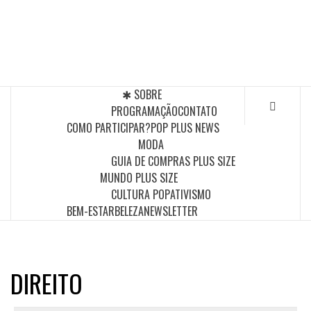
Skip
to
POP PLUS
content
A MAIOR PLATAFORMA DE MODA E CULTURA PLUS
SIZE DA AMÉRICA LATINA
✱ SOBRE
PROGRAMAÇÃO
CONTATO
COMO PARTICIPAR?
POP PLUS NEWS
MODA
GUIA DE COMPRAS PLUS SIZE
MUNDO PLUS SIZE
CULTURA POP
ATIVISMO
BEM-ESTAR
BELEZA
NEWSLETTER
DIREITO