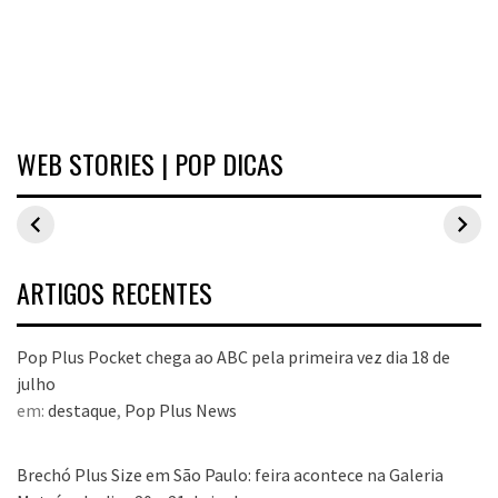
WEB STORIES | POP DICAS
Inspirações de
Estilo Pop Plus:
Hits de vend
looks plus size
looks plus size
As peças qu
para o carnaval
da edição de
fizeram suce
aniversário
no Pop Plus 
dezembro
ARTIGOS RECENTES
Pop Plus Pocket chega ao ABC pela primeira vez dia 18 de
julho
em:
destaque
,
Pop Plus News
Brechó Plus Size em São Paulo: feira acontece na Galeria