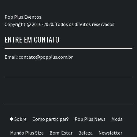
Pop Plus Eventos
Copyright @ 2016-2020. Todos os direitos reservados
ENTRE EM CONTATO
Email:
contato@popplus.com.br
POP PLUS
A MAIOR PLATAFORMA DE MODA E CULTURA PLUS
SIZE DA AMÉRICA LATINA
✱ Sobre
Como participar?
Pop Plus News
Moda
Mundo Plus Size
Bem-Estar
Beleza
Newsletter