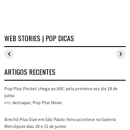
WEB STORIES | POP DICAS
Inspirações de
Estilo Pop Plus:
Hits de vend
looks plus size
looks plus size
As peças qu
para o carnaval
da edição de
fizeram suce
aniversário
no Pop Plus 
dezembro
ARTIGOS RECENTES
Pop Plus Pocket chega ao ABC pela primeira vez dia 18 de
julho
em:
destaque
,
Pop Plus News
Brechó Plus Size em São Paulo: feira acontece na Galeria
Metrópole dias 20 e 21 de junho