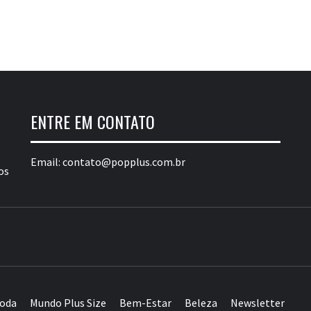
ENTRE EM CONTATO
Email:
contato@popplus.com.br
os
POP PLUS
TURA PLUS SIZE DA AMÉRICA LATINA
oda
Mundo Plus Size
Bem-Estar
Beleza
Newsletter