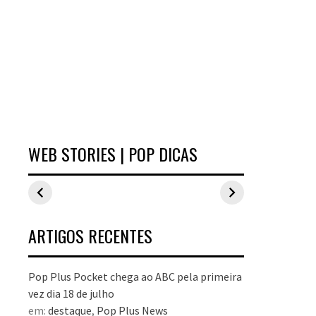
WEB STORIES | POP DICAS
Inspirações de
Estilo Pop Plus:
Hits d
looks plus size
looks plus size
As peç
para o carnaval
da edição de
fizera
aniversário
no Pop
dezem
ARTIGOS RECENTES
Pop Plus Pocket chega ao ABC pela primeira
vez dia 18 de julho
em:
destaque
,
Pop Plus News