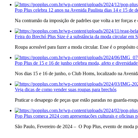
Pop Plus celebra 12 anos na Avenida Paulista dias 14 e 15 de 
Na contramão da imposição de padrões que volta a ter forças 
Feira do Brechó Plus Size é a substância da moda circular em 
Roupa acessível para fazer a moda circular. Esse é o propósito
Pop Plus de 15 e 16 de junho celebra moda, afeto e diversidade
Nos dias 15 e 16 de junho, o Club Homs, localizado na Avenida
Veja dicas de como vender suas roupas para brechós
Praticar o desapego de peças que estão paradas no guarda-roup
Pop Plus começa 2024 com apresentações culturais e oficinas p
São Paulo, Fevereiro de 2024 – O Pop Plus, evento de moda pl