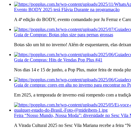
Evento BODY 2025 terá Flávia Durante na programação
A 4ª edição do BODY, evento comandado por Ju Ferraz e Carol
Guia de Compras: Botas plus size para pernas grossas
Botas são um hit no inverno! Além de esquentarem, elas deixam
Guia de Compras: Hits de Vendas Pop Plus #41
Nos dias 14 e 15 de junho, a Pop Plus, maior feira de moda plu
Guia de compras: cores em alta no inverno para encontrar no P
Em 2025, a temporada de inverno está rompendo com a tradição
Feira “Nosso Mundo, Nossa Moda”: diversidade no Sesc Vila 
A Virada Cultural 2025 no Sesc Vila Mariana recebe a feira 