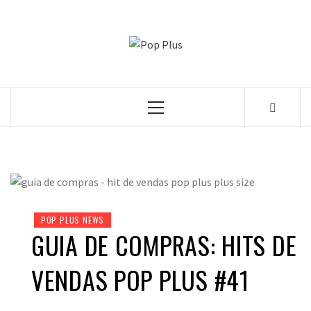
Skip
to
POP PLUS
content
A MAIOR PLATAFORMA DE MODA E CULTURA PLUS
SIZE DA AMÉRICA LATINA
Primary
Menu
POP PLUS NEWS
GUIA DE COMPRAS: HITS DE
VENDAS POP PLUS #41