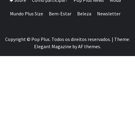
✱ Sobre
Como participar?
Pop Plus News
Moda
Mundo Plus Size
Bem-Estar
Beleza
Newsletter
Copyright © Pop Plus. Todos os direitos reservados.
|
Theme:
Elegant Magazine
by
AF themes
.