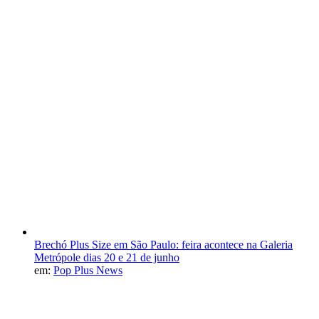
Brechó Plus Size em São Paulo: feira acontece na Galeria
Metrópole dias 20 e 21 de junho
em:
Pop Plus News