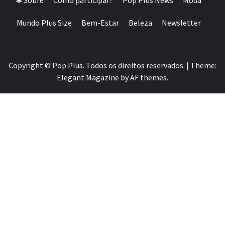
✱ Sobre
Como participar?
Pop Plus News
Moda
Mundo Plus Size
Bem-Estar
Beleza
Newsletter
Copyright © Pop Plus. Todos os direitos reservados.
|
Theme:
Elegant Magazine
by
AF themes
.