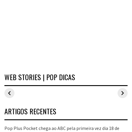
WEB STORIES | POP DICAS
Inspirações de
Estilo Pop Plus:
Hits de vend
looks plus size
looks plus size
As peças qu
para o carnaval
da edição de
fizeram suce
aniversário
no Pop Plus 
dezembro
ARTIGOS RECENTES
Pop Plus Pocket chega ao ABC pela primeira vez dia 18 de