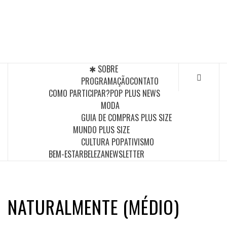
Skip
to
POP PLUS
content
A MAIOR PLATAFORMA DE MODA E CULTURA PLUS
SIZE DA AMÉRICA LATINA
✱ SOBRE
PROGRAMAÇÃO
CONTATO
COMO PARTICIPAR?
POP PLUS NEWS
MODA
GUIA DE COMPRAS PLUS SIZE
MUNDO PLUS SIZE
CULTURA POP
ATIVISMO
BEM-ESTAR
BELEZA
NEWSLETTER
NATURALMENTE (MÉDIO)