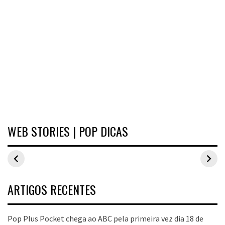
WEB STORIES | POP DICAS
Inspirações de
Estilo Pop Plus:
Hits de vend
looks plus size
looks plus size
As peças qu
para o carnaval
da edição de
fizeram suce
aniversário
no Pop Plus 
dezembro
ARTIGOS RECENTES
Pop Plus Pocket chega ao ABC pela primeira vez dia 18 de