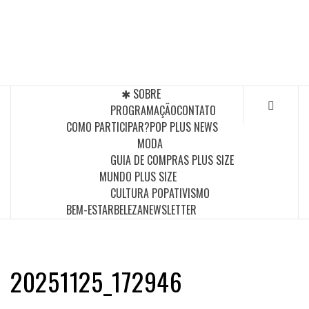
Skip
to
POP PLUS
content
A MAIOR PLATAFORMA DE MODA E CULTURA PLUS
SIZE DA AMÉRICA LATINA
✱ SOBRE
PROGRAMAÇÃO
CONTATO
COMO PARTICIPAR?
POP PLUS NEWS
MODA
GUIA DE COMPRAS PLUS SIZE
MUNDO PLUS SIZE
CULTURA POP
ATIVISMO
BEM-ESTAR
BELEZA
NEWSLETTER
20251125_172946