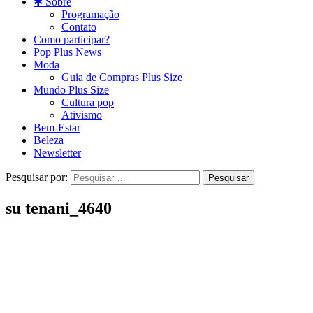
✱ Sobre
Programação
Contato
Como participar?
Pop Plus News
Moda
Guia de Compras Plus Size
Mundo Plus Size
Cultura pop
Ativismo
Bem-Estar
Beleza
Newsletter
Pesquisar por:
su tenani_4640