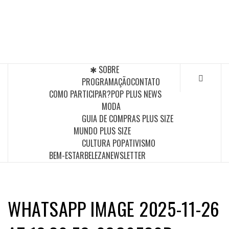
Skip
to
POP PLUS
content
A MAIOR PLATAFORMA DE MODA E CULTURA PLUS
SIZE DA AMÉRICA LATINA
✱ SOBRE
PROGRAMAÇÃO
CONTATO
COMO PARTICIPAR?
POP PLUS NEWS
MODA
GUIA DE COMPRAS PLUS SIZE
MUNDO PLUS SIZE
CULTURA POP
ATIVISMO
BEM-ESTAR
BELEZA
NEWSLETTER
WHATSAPP IMAGE 2025-11-26