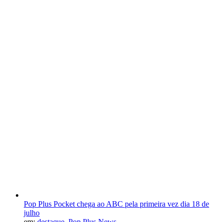
Pop Plus Pocket chega ao ABC pela primeira vez dia 18 de
julho
em:
destaque
,
Pop Plus News