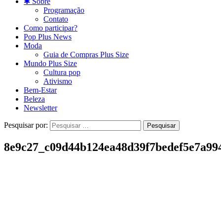
✱ Sobre
Programação
Contato
Como participar?
Pop Plus News
Moda
Guia de Compras Plus Size
Mundo Plus Size
Cultura pop
Ativismo
Bem-Estar
Beleza
Newsletter
Pesquisar por:
8e9c27_c09d44b124ea48d39f7bedef5e7a9