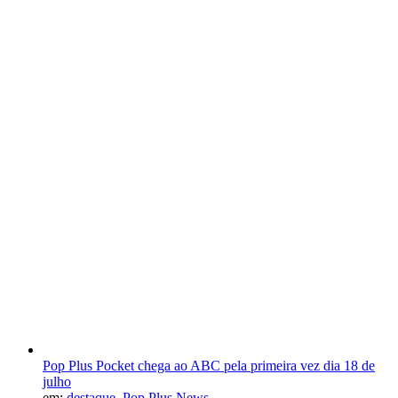
Pop Plus Pocket chega ao ABC pela primeira vez dia 18 de
julho
em:
destaque
,
Pop Plus News