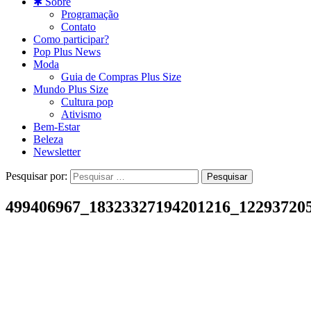
✱ Sobre
Programação
Contato
Como participar?
Pop Plus News
Moda
Guia de Compras Plus Size
Mundo Plus Size
Cultura pop
Ativismo
Bem-Estar
Beleza
Newsletter
Pesquisar por:
499406967_18323327194201216_12293720