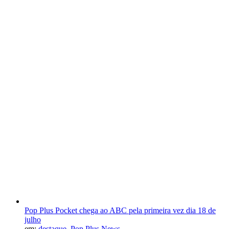
Pop Plus Pocket chega ao ABC pela primeira vez dia 18 de
julho
em:
destaque
,
Pop Plus News