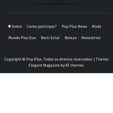
A MAIOR PLATAFORMA DE MODA E CULTURA PLUS
SIZE DA AMÉRICA LATINA
✱ Sobre
Como participar?
Pop Plus News
Moda
Mundo Plus Size
Bem-Estar
Beleza
Newsletter
Copyright © Pop Plus. Todos os direitos reservados.
|
Theme:
Elegant Magazine
by
AF themes
.