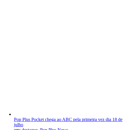
Pop Plus Pocket chega ao ABC pela primeira vez dia 18 de
julho
em:
destaque
,
Pop Plus News