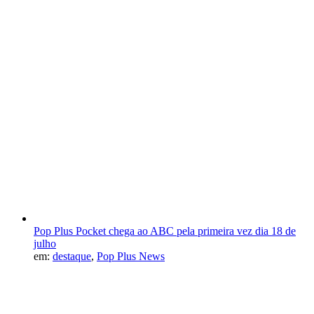
Pop Plus Pocket chega ao ABC pela primeira vez dia 18 de
julho
em:
destaque
,
Pop Plus News