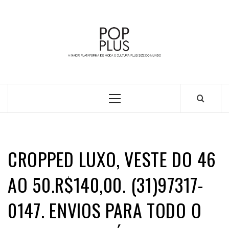
Skip
to
content
A MAIOR PLATAFORMA DE MODA E CULTURA PLUS
SIZE DA AMÉRICA LATINA
Primary
Menu
CROPPED LUXO, VESTE DO 46
AO 50.R$140,00. (31)97317-
0147. ENVIOS PARA TODO O