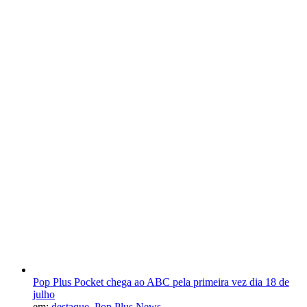
Pop Plus Pocket chega ao ABC pela primeira vez dia 18 de
julho
em:
destaque
,
Pop Plus News