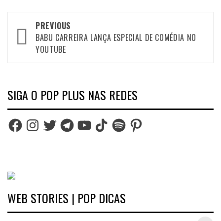
Post
PREVIOUS
navigation
BABU CARREIRA LANÇA ESPECIAL DE COMÉDIA NO
YOUTUBE
SIGA O POP PLUS NAS REDES
Facebook
Instagram
Twitter
Telegram
YouTube
TikTok
Spotify
Pinterest
WEB STORIES | POP DICAS
Inspirações de looks plus size para o carnaval