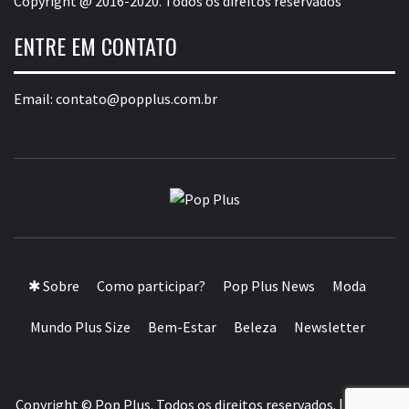
Copyright @ 2016-2020. Todos os direitos reservados
ENTRE EM CONTATO
Email:
contato@popplus.com.br
POP PLUS
A MAIOR PLATAFORMA DE MODA E CULTURA PLUS
SIZE DA AMÉRICA LATINA
✱ Sobre
Como participar?
Pop Plus News
Moda
Mundo Plus Size
Bem-Estar
Beleza
Newsletter
Copyright © Pop Plus. Todos os direitos reservados.
|
Theme: