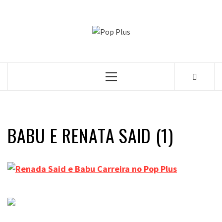
Skip
to
POP PLUS
content
A MAIOR PLATAFORMA DE MODA E CULTURA PLUS
SIZE DA AMÉRICA LATINA
Primary
Menu
BABU E RENATA SAID (1)