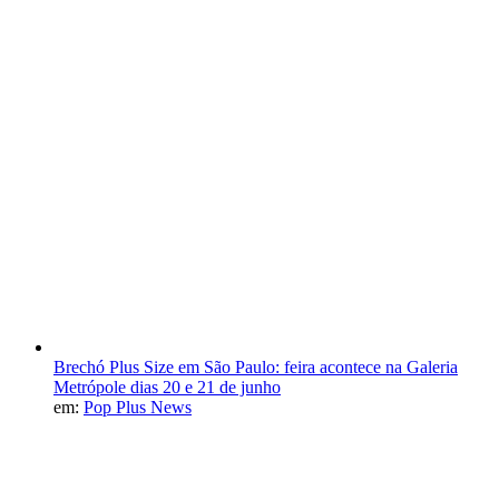
Brechó Plus Size em São Paulo: feira acontece na Galeria
Metrópole dias 20 e 21 de junho
em:
Pop Plus News