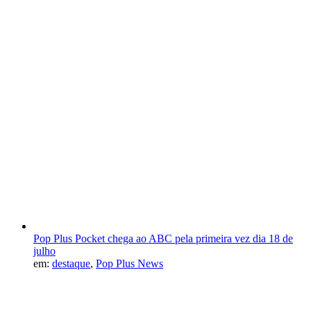
Pop Plus Pocket chega ao ABC pela primeira vez dia 18 de
julho
em:
destaque
,
Pop Plus News