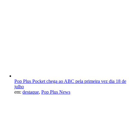
Pop Plus Pocket chega ao ABC pela primeira vez dia 18 de
julho
em:
destaque
,
Pop Plus News