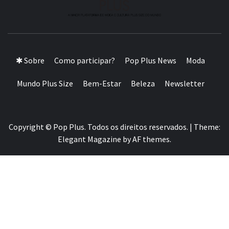
A MAIOR PLATAFORMA DE MODA E CULTURA PLUS
SIZE DA AMÉRICA LATINA
✱ Sobre
Como participar?
Pop Plus News
Moda
Mundo Plus Size
Bem-Estar
Beleza
Newsletter
Copyright © Pop Plus. Todos os direitos reservados.
|
Theme:
Elegant Magazine
by
AF themes
.