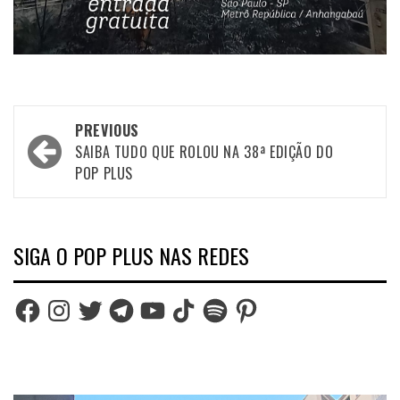
Post
PREVIOUS
navigation
SAIBA TUDO QUE ROLOU NA 38ª EDIÇÃO DO
POP PLUS
SIGA O POP PLUS NAS REDES
Facebook
Instagram
Twitter
Telegram
YouTube
TikTok
Spotify
Pinterest