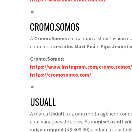
✶
CROMO.SOMOS
A
Cromo.Somos
é uma marca slow fashion e
como nos
vestidos
Maxi Poá
e
Pipa Jeans
(a
Cromo.Somos:
https://www.instagram.com/cromo.somos/
https://cromosomos.com/
✶
USUALL
A marca
Usüall
traz uma moda agênero com est
com variações de cores. As
camisetas off wh
calça cropped
(R$ 309,90) ajudam a criar look