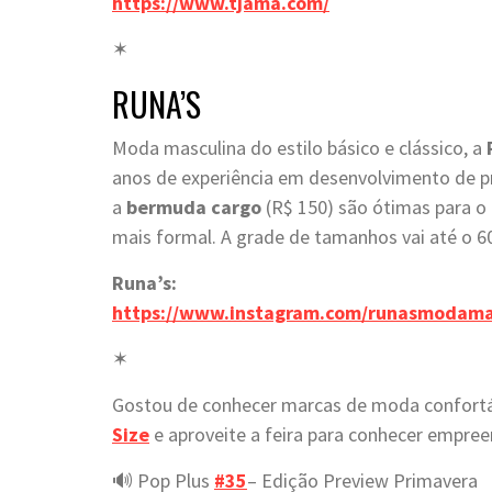
https://www.tjama.com/
✶
RUNA’S
Moda masculina do estilo básico e clássico, a
anos de experiência em desenvolvimento de p
a
bermuda cargo
(R$ 150) são ótimas para o
mais formal. A grade de tamanhos vai até o 6
Runa’s:
https://www.instagram.com/runasmodama
✶
Gostou de conhecer marcas de moda confortá
Size
e aproveite a feira para conhecer empree
🔊 Pop Plus
#35
– Edição Preview Primavera