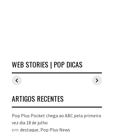
WEB STORIES | POP DICAS
Inspirações de
Estilo Pop Plus:
Hits d
looks plus size
looks plus size
As peç
para o carnaval
da edição de
fizera
aniversário
no Pop
dezem
ARTIGOS RECENTES
Pop Plus Pocket chega ao ABC pela primeira
vez dia 18 de julho
em:
destaque
,
Pop Plus News