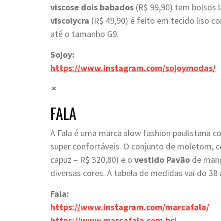
viscose dois babados
(R$ 99,90) tem bolsos l
viscolycra
(R$ 49,90) é feito em tecido liso 
até o tamanho G9.
Sojoy:
https://www.instagram.com/sojoymodas/
✶
FALA
A Fala é uma marca slow fashion paulistana c
super confortáveis. O conjunto de moletom,
capuz – R$ 320,80) e o
vestido Pavão
de manga
diversas cores. A tabela de medidas vai do 38 
Fala:
https://www.instagram.com/marcafala/
https://www.marcafala.com.br/