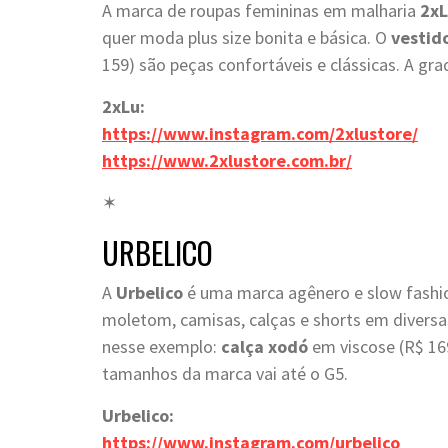
A marca de roupas femininas em malharia
2x
quer moda plus size bonita e básica. O
vestid
159) são peças confortáveis e clássicas. A gr
2xLu:
https://www.instagram.com/2xlustore/
https://www.2xlustore.com.br/
✶
URBELICO
A
Urbelico
é uma marca agênero e slow fashio
moletom, camisas, calças e shorts em divers
nesse exemplo:
calça xodó
em viscose (R$ 16
tamanhos da marca vai até o G5.
Urbelico:
https://www.instagram.com/urbelico