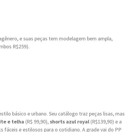
 agênero, e suas peças tem modelagem bem ampla,
mbos R$259).
ilo básico e urbano. Seu catálogo traz peças lisas, mas
ite e telha
(R$ 99,90),
shorts azul royal
(R$139,90) e a
s fáceis e estilosos para o cotidiano. A grade vai do PP