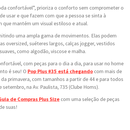
a confortável”, prioriza o conforto sem comprometer o
s de usar e que fazem com que a pessoa se sinta à
que mantém um visual estiloso e atual.
permitindo uma ampla gama de movimentos. Elas podem
s oversized, suéteres largos, calças jogger, vestidos
 suaves, como algodão, viscose e malha.
fortável, com peças para o dia a dia, para usar no home
ento é seu! O
Pop Plus #35 está chegando
com mais de
 da primavera, com tamanhos a partir de 44 e para todos
e setembro, na Av. Paulista, 735 (Clube Homs).
Guia de Compras Plus Size
com uma seleção de peças
de suas!