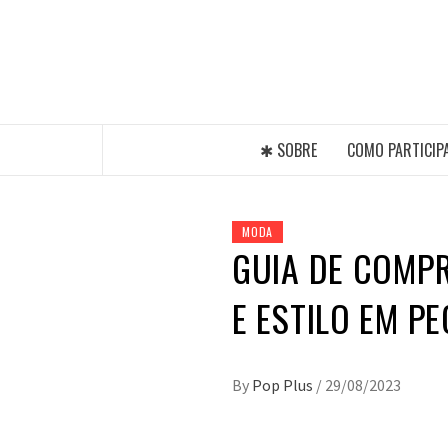
Skip
to
content
A MAIOR PLATAFORMA DE MODA E CUL
✱ SOBRE
COMO PARTICIP
MODA
GUIA DE COMP
E ESTILO EM PE
By
Pop Plus
/
29/08/2023