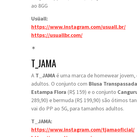
ao 8GG
Usüall:
https://www.instagram.com/usuall.br/
https://usuallbr.com/
✶
T_JAMA
A
T_JAMA
é uma marca de homewear jovem, col
adultos. O conjunto com
Blusa Transpassada
Estampa Flora
(R$
159)
e o conjunto
Cangur
289,90) e bermuda (R$ 199,90) são ótimos tant
vai do PP ao 5G, para tamanhos adultos.
T_JAMA:
https://www.instagram.com/tjamaoficial/